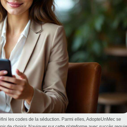
défini les codes de la séduction. Parmi elles, AdopteUnMec se
oir de choisir. Naviguer sur cette plateforme avec succès requie