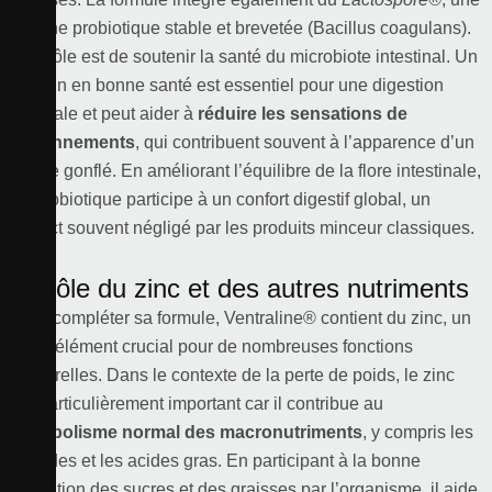
souche probiotique stable et brevetée (Bacillus coagulans).
Son rôle est de soutenir la santé du microbiote intestinal. Un
intestin en bonne santé est essentiel pour une digestion
optimale et peut aider à
réduire les sensations de
ballonnements
, qui contribuent souvent à l’apparence d’un
ventre gonflé. En améliorant l’équilibre de la flore intestinale,
ce probiotique participe à un confort digestif global, un
aspect souvent négligé par les produits minceur classiques.
Le rôle du zinc et des autres nutriments
Pour compléter sa formule, Ventraline® contient du zinc, un
oligo-élément crucial pour de nombreuses fonctions
corporelles. Dans le contexte de la perte de poids, le zinc
est particulièrement important car il contribue au
métabolisme normal des macronutriments
, y compris les
glucides et les acides gras. En participant à la bonne
utilisation des sucres et des graisses par l’organisme, il aide