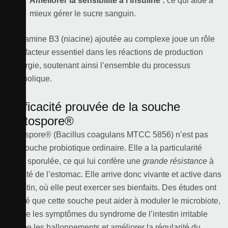
Améliorer la sensibilité à l’insuline :
ce qui aide à
mieux gérer le sucre sanguin.
La vitamine B3 (niacine) ajoutée au complexe joue un rôle
de cofacteur essentiel dans les réactions de production
d’énergie, soutenant ainsi l’ensemble du processus
métabolique.
L’efficacité prouvée de la souche
Lactospore®
Lactospore® (Bacillus coagulans MTCC 5856) n’est pas
une souche probiotique ordinaire. Elle a la particularité
d’être sporulée, ce qui lui confère une
grande résistance
à
l’acidité de l’estomac. Elle arrive donc vivante et active dans
l’intestin, où elle peut exercer ses bienfaits. Des études ont
montré que cette souche peut aider à moduler le microbiote,
réduire les symptômes du syndrome de l’intestin irritable
comme les ballonnements et améliorer la régularité du