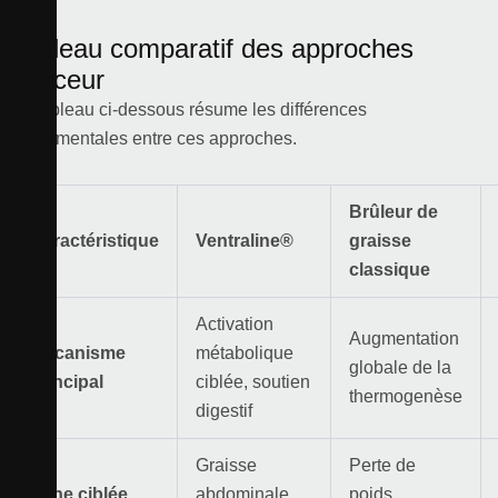
Tableau comparatif des approches
minceur
Le tableau ci-dessous résume les différences
fondamentales entre ces approches.
Brûleur de
Caractéristique
Ventraline®
graisse
classique
Activation
Augmentation
Mécanisme
métabolique
globale de la
principal
ciblée, soutien
thermogenèse
digestif
Graisse
Perte de
Zone ciblée
abdominale,
poids