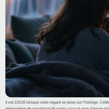
Il est 22h26 lorsque votre regard se pose sur l’horloge. Cett
phénomène de synchronicité connu sous le nom d’heure miro