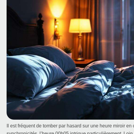
Il est fréquent de tomber par hasard sur une heure miroir e
synchronicités, l’heure 00h05 intrigue particulièrement. Loi