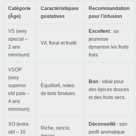
Catégorie
Caractéristiques
Recommandation
(Âge)
gustatives
pour l’infusion
VS (very
Excellent
: sa
special –
jeunesse
Vif, floral et fruité
2 ans
dynamise les fruits
minimum)
frais.
VSOP
(very
Bon
: idéal pour
superior
Équilibré, notes
des épices douces
old pale –
de bois fondues
et des fruits secs.
4 ans
minimum)
XO (extra
Déconseillé
: son
Riche, rancio,
old – 10
profil aromatique
épices