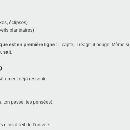
xes, éclipses)
eils planétaires)
que est en première ligne
: il capte, il réagit, il bouge. Même si
, sait
.
?
sûrement déjà ressenti :
rs, ton passé, tes pensées).
 clins d’œil de l’univers.