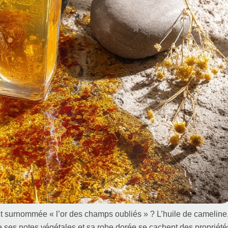
t surnommée « l’or des champs oubliés » ? L’huile de cameline
ère ses notes végétales et sa robe dorée se cachent des propriété