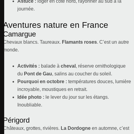
Astuce :
loger en côte nord, rayonner au sud à la
journée.
Aventures nature en France
Camargue
Chevaux blancs. Taureaux.
Flamants roses
. C’est un autre
monde.
Activités :
balade à
cheval
, réserve ornithologique
du
Pont de Gau
, salins au coucher du soleil.
Pourquoi en octobre :
températures douces, lumière
incroyable, moustiques en retrait.
Idée photo :
le lever du jour sur les étangs.
Inoubliable.
Périgord
Châteaux, grottes, rivières.
La Dordogne
en automne, c’est