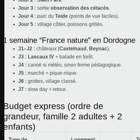
Jour 3 :
sortie
observation des cétacés
.
Jour 4 :
parc du
Teide
(points de vue faciles).
Jour 5 :
village côtier, poissons grillés.
1 semaine “France nature” en Dordogne
J1–J2 :
châteaux (
Castelnaud
,
Beynac
).
J3 :
Lascaux IV
+ balade en forêt.
J4 :
canoë si météo, sinon ferme pédagogique.
J5 :
marché + pique-nique.
J6 :
grottes, village classé.
J7 :
slow day + retour.
Budget express (ordre de
grandeur, famille 2 adultes + 2
enfants)
Type de
Logement
T