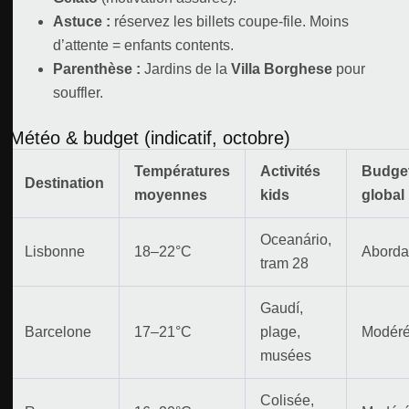
Astuce :
réservez les billets coupe-file. Moins
d’attente = enfants contents.
Parenthèse :
Jardins de la
Villa Borghese
pour
souffler.
Météo & budget (indicatif, octobre)
Températures
Activités
Budge
Destination
moyennes
kids
global
Oceanário,
Lisbonne
18–22°C
Aborda
tram 28
Gaudí,
Barcelone
17–21°C
plage,
Modér
musées
Colisée,