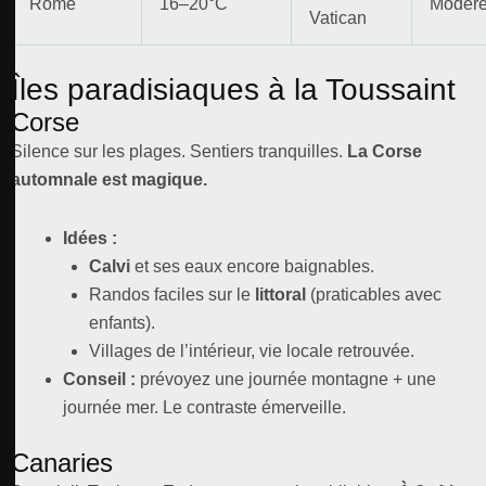
Rome
16–20°C
Modér
Vatican
Îles paradisiaques à la Toussaint
Corse
Silence sur les plages. Sentiers tranquilles.
La Corse
automnale est magique.
Idées :
Calvi
et ses eaux encore baignables.
Randos faciles sur le
littoral
(praticables avec
enfants).
Villages de l’intérieur, vie locale retrouvée.
Conseil :
prévoyez une journée montagne + une
journée mer. Le contraste émerveille.
Canaries