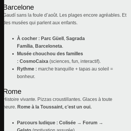
Barcelone
Gaudí sans la foule d’août. Les plages encore agréables. Et
des musées qui parlent aux enfants.
À cocher :
Parc Güell
,
Sagrada
Família
,
Barceloneta
.
Musée chouchou des familles
:
CosmoCaixa
(sciences, fun, interactif).
Rythme :
marche tranquille + tapas au soleil =
bonheur.
Rome
Histoire vivante. Pizzas croustillantes. Glaces à toute
heure.
Rome à la Toussaint, c’est un oui.
Parcours ludique :
Colisée → Forum →
Gelato
(motivation assurée).