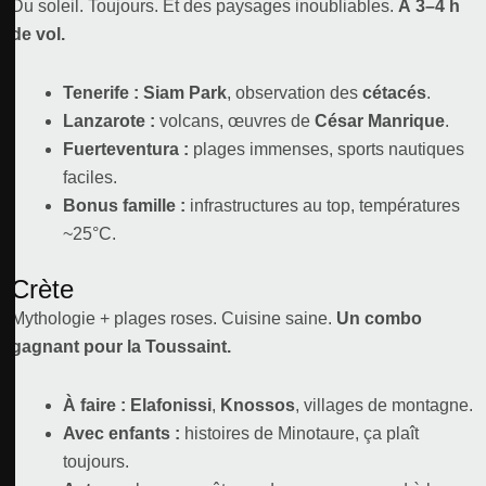
Du soleil. Toujours. Et des paysages inoubliables.
À 3–4 h
de vol.
Tenerife :
Siam Park
, observation des
cétacés
.
Lanzarote :
volcans, œuvres de
César Manrique
.
Fuerteventura :
plages immenses, sports nautiques
faciles.
Bonus famille :
infrastructures au top, températures
~25°C.
Crète
Mythologie + plages roses. Cuisine saine.
Un combo
gagnant pour la Toussaint.
À faire :
Elafonissi
,
Knossos
, villages de montagne.
Avec enfants :
histoires de Minotaure, ça plaît
toujours.