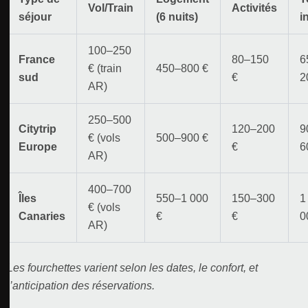
Vol/Train
Activités
séjour
(6 nuits)
i
100–250
France
80–150
6
€ (train
450–800 €
sud
€
2
AR)
250–500
Citytrip
120–200
9
€ (vols
500–900 €
Europe
€
6
AR)
400–700
Îles
550–1 000
150–300
1
€ (vols
Canaries
€
€
0
AR)
Les fourchettes varient selon les dates, le confort, et
l’anticipation des réservations.