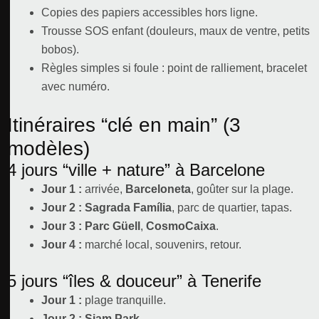
Copies des papiers accessibles hors ligne.
Trousse SOS enfant (douleurs, maux de ventre, petits
bobos).
Règles simples si foule : point de ralliement, bracelet
avec numéro.
Itinéraires “clé en main” (3
modèles)
4 jours “ville + nature” à Barcelone
Jour 1 :
arrivée,
Barceloneta
, goûter sur la plage.
Jour 2 :
Sagrada Família
, parc de quartier, tapas.
Jour 3 :
Parc Güell
,
CosmoCaixa
.
Jour 4 :
marché local, souvenirs, retour.
5 jours “îles & douceur” à Tenerife
Jour 1 :
plage tranquille.
Jour 2 :
Siam Park
.