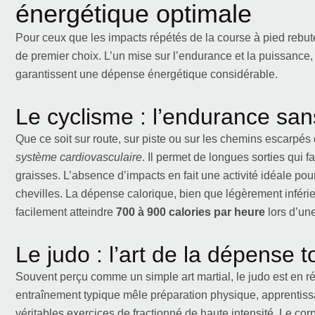
énergétique optimale
Pour ceux que les impacts répétés de la course à pied rebute
de premier choix. L’un mise sur l’endurance et la puissance, l
garantissent une dépense énergétique considérable.
Le cyclisme : l’endurance san
Que ce soit sur route, sur piste ou sur les chemins escarpés
système cardiovasculaire
. Il permet de longues sorties qui
graisses. L’absence d’impacts en fait une activité idéale pou
chevilles. La dépense calorique, bien que légèrement inférie
facilement atteindre
700 à 900 calories par heure
lors d’un
Le judo : l’art de la dépense t
Souvent perçu comme un simple art martial, le judo est en ré
entraînement typique mêle préparation physique, apprentiss
véritables exercices de fractionné de haute intensité. Le c