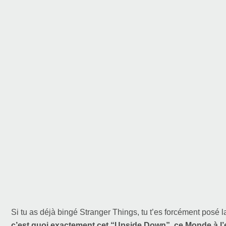
Si tu as déjà bingé Stranger Things, tu t’es forcément posé l
c’est quoi exactement cet “Upside Down”, ce Monde à 