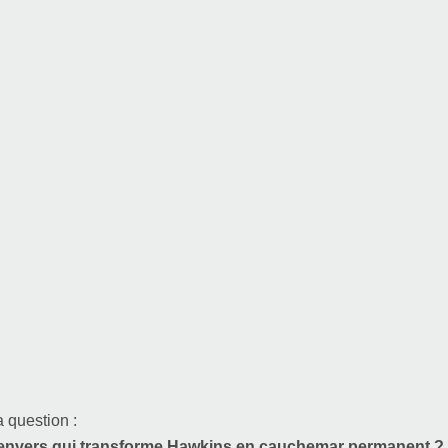
a question :
l’envers qui transforme Hawkins en cauchemar permanent ?