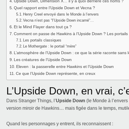
Upside Down, Dimension X… il y a quoi derrière ces noms ?
Quel rapport entre l’Upside Down et Vecna ?
Henry Creel envoyé dans le Monde à l’envers
Vecna n’est pas “l’Upside Down incarné”…
Et le Mind Flayer dans tout ça ?
Comment on passe de Hawkins à l’Upside Down ? Les portails
Les portails classiques
Le Mothergate : le portail “mère”
L’atmosphère de l’Upside Down : ce que la série raconte sans l
Les créatures de l’Upside Down
Eleven : la passerelle entre Hawkins et l’Upside Down
Ce que l’Upside Down représente, en creux
L’Upside Down, en vrai, c’
Dans Stranger Things, l’
Upside Down
(le Monde à l’envers
version miroir de Hawkins… mais figée dans le temps, mutil
Quand les personnages y entrent, ils reconnaissent :